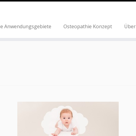
ie Anwendungsgebiete
Osteopathie Konzept
Über