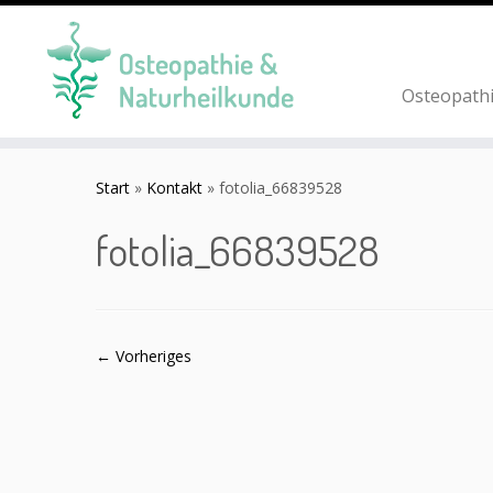
Osteopath
Zum
Inhalt
Start
»
Kontakt
»
fotolia_66839528
springen
fotolia_66839528
← Vorheriges